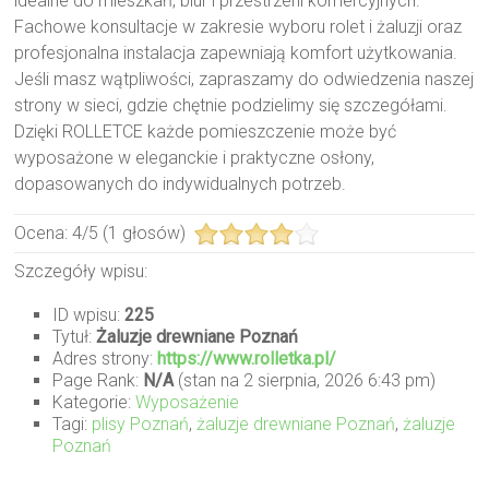
idealne do mieszkań, biur i przestrzeni komercyjnych.
Fachowe konsultacje w zakresie wyboru rolet i żaluzji oraz
profesjonalna instalacja zapewniają komfort użytkowania.
Jeśli masz wątpliwości, zapraszamy do odwiedzenia naszej
strony w sieci, gdzie chętnie podzielimy się szczegółami.
Dzięki ROLLETCE każde pomieszczenie może być
wyposażone w eleganckie i praktyczne osłony,
dopasowanych do indywidualnych potrzeb.
Ocena:
4
/
5
(
1
głosów)
Szczegóły wpisu:
ID wpisu:
225
Tytuł:
Żaluzje drewniane Poznań
Adres strony:
https://www.rolletka.pl/
Page Rank:
N/A
(stan na 2 sierpnia, 2026 6:43 pm)
Kategorie:
Wyposażenie
Tagi:
plisy Poznań
,
żaluzje drewniane Poznań
,
żaluzje
Poznań