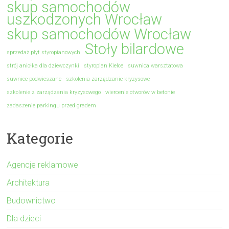
skup samochodów
uszkodzonych Wrocław
skup samochodów Wrocław
Stoły bilardowe
sprzedaż płyt styropianowych
strój aniołka dla dziewczynki
styropian Kielce
suwnica warsztatowa
suwnice podwieszane
szkolenia zarządzanie kryzysowe
szkolenie z zarządzania kryzysowego
wiercenie otworów w betonie
zadaszenie parkingu przed gradem
Kategorie
Agencje reklamowe
Architektura
Budownictwo
Dla dzieci