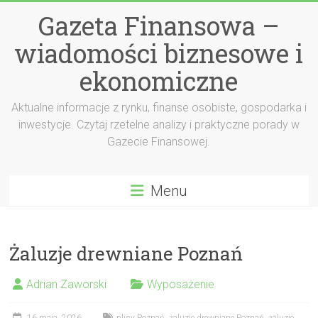
Przejdź
Gazeta Finansowa –
do
treści
wiadomości biznesowe i
ekonomiczne
Aktualne informacje z rynku, finanse osobiste, gospodarka i
inwestycje. Czytaj rzetelne analizy i praktyczne porady w
Gazecie Finansowej.
Menu
Żaluzje drewniane Poznań
Adrian Zaworski
Wyposażenie