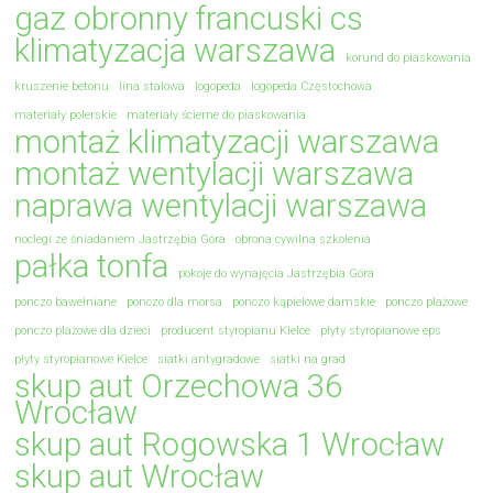
gaz obronny francuski cs
klimatyzacja warszawa
korund do piaskowania
kruszenie betonu
lina stalowa
logopeda
logopeda Częstochowa
materiały polerskie
materiały ścierne do piaskowania
montaż klimatyzacji warszawa
montaż wentylacji warszawa
naprawa wentylacji warszawa
noclegi ze śniadaniem Jastrzębia Góra
obrona cywilna szkolenia
pałka tonfa
pokoje do wynajęcia Jastrzębia Góra
ponczo bawełniane
ponczo dla morsa
ponczo kąpielowe damskie
ponczo plażowe
ponczo plażowe dla dzieci
producent styropianu Kielce
płyty styropianowe eps
płyty styropianowe Kielce
siatki antygradowe
siatki na grad
skup aut Orzechowa 36
Wrocław
skup aut Rogowska 1 Wrocław
skup aut Wrocław