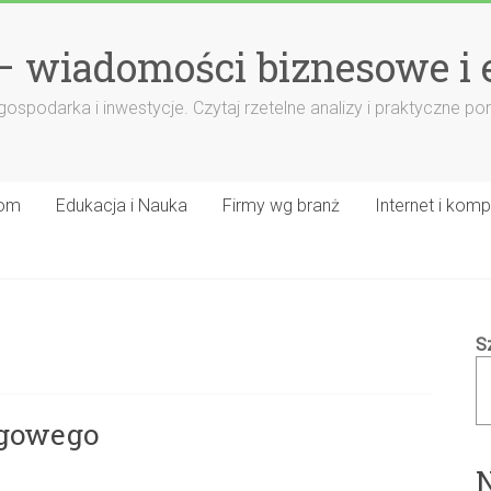
– wiadomości biznesowe i
 gospodarka i inwestycje. Czytaj rzetelne analizy i praktyczne 
om
Edukacja i Nauka
Firmy wg branż
Internet i komp
S
ogowego