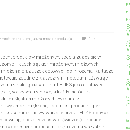
po
pr
pł
y mrożone producent
,
uszka mrożone produkcja
Brak
ucent produktów mrożonych, specjalizujący się w
ożonych, klusek śląskich mrożonych, mrożonych
 mrożenia oraz uszek gotowych do mrożenia. Kartacze
otowuje zgodnie z klasycznymi metodami, używając
czemu smakują jak w domu. FELIKS jako dostawca
sne, warzywne i serowe, a każdy pieróg jest
sp
 klusek śląskich mrożonych wykonuje z
S
mowy smak i miękkość, natomiast producent pyz
mak. Uszka mrożone wytwarzane przez FELIKS odbywa
su
 zapewniając bezpieczeństwo i świeżość. Producent
ta
 z nowoczesnym procesem, dzięki czemu wszystkie
tr