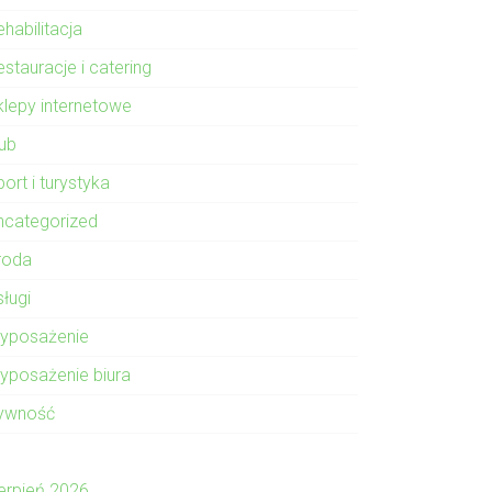
habilitacja
stauracje i catering
klepy internetowe
lub
ort i turystyka
ncategorized
roda
sługi
yposażenie
yposażenie biura
ywność
ierpień 2026