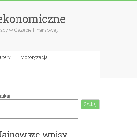
 ekonomiczne
porady w Gazecie Finansowej.
utery
Motoryzacja
zukaj
Szukaj
Najnowsze wpisy