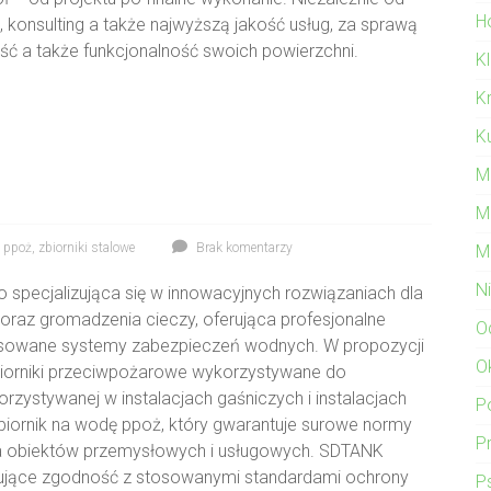
Ho
, konsulting a także najwyższą jakość usług, za sprawą
ść a także funkcjonalność swoich powierzchni.
K
K
Ku
M
M
i ppoż
,
zbiorniki stalowe
Brak komentarzy
M
N
 specjalizująca się w innowacyjnych rozwiązaniach dla
raz gromadzenia cieczy, oferująca profesjonalne
O
owane systemy zabezpieczeń wodnych. W propozycji
O
biorniki przeciwpożarowe wykorzystywane do
ystywanej w instalacjach gaśniczych i instalacjach
P
biornik na wodę ppoż, który gwarantuje surowe normy
P
la obiektów przemysłowych i usługowych. SDTANK
ntujące zgodność z stosowanymi standardami ochrony
P