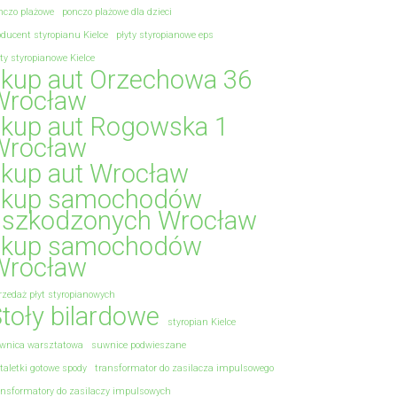
nczo plażowe
ponczo plażowe dla dzieci
oducent styropianu Kielce
płyty styropianowe eps
yty styropianowe Kielce
skup aut Orzechowa 36
Wrocław
skup aut Rogowska 1
Wrocław
skup aut Wrocław
skup samochodów
uszkodzonych Wrocław
skup samochodów
Wrocław
rzedaż płyt styropianowych
toły bilardowe
styropian Kielce
wnica warsztatowa
suwnice podwieszane
rtaletki gotowe spody
transformator do zasilacza impulsowego
ansformatory do zasilaczy impulsowych