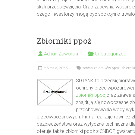
skali przedsięwzięcia, Grac zapewnia wsparcie
czego inwestorzy mogą być spokojni o trwało
Zbiorniki ppoż
Adrian Zaworski
Uncategorized
26 maja, 2026
serwis zbiorników ppoż
,
zbiornik
SDTANK to przedsiębiorstwo
ochrony przeciwpożarowej o
zbiorniki ppoż
oraz zaawans
znajdują się nowoczesne z
przechowywania wody wykorz
przeciwpożarowych. Firma realizuje również z
bezpieczeństwa oraz wytyczne techniczne d
oferuje także zbiorniki ppoż z CNBOP, gwara