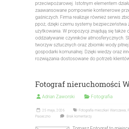
przeciwpożarowej. Istotnym elementem dzia
zaawansowane pompownie kontenerowe przeciw
gaśniczych. Firma realizuje również serwis 
ppoż, dzięki czemu systemy bezpieczeństwa 
użytkowania. W propozycji znajdują się także 
oddziaływanie czynników atmosferycznych. SDT
tworzyw sztucznych oraz zbiorniki wody pitne
gospodarki komunalnej. Dzięki wiedzy oraz i
rozwiązania dostosowane do potrzeb klientów
Fotograf nieruchomości 
Adrian Zaworski
Fotografia
25 maja, 2026
Fotografia mieszkań Warszawa
,
Piaseczno
Brak komentarzy
Tomasz Fotograf to miejsce