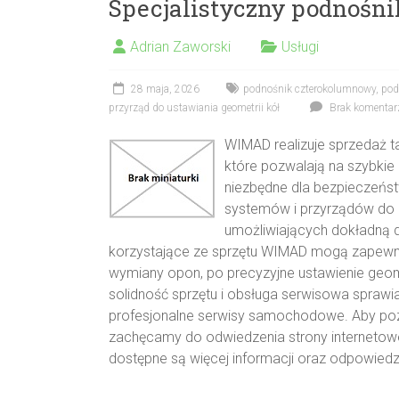
Specjalistyczny podnoś
Adrian Zaworski
Usługi
28 maja, 2026
podnośnik czterokolumnowy
,
pod
przyrząd do ustawiania geometrii kół
Brak komentar
WIMAD realizuje sprzedaż 
które pozwalają na szybkie
niezbędne dla bezpieczeńst
systemów i przyrządów do ge
umożliwiających dokładną di
korzystające ze sprzętu WIMAD mogą zapewnia
wymiany opon, po precyzyjne ustawienie geome
solidność sprzętu i obsługa serwisowa sprawi
profesjonalne serwisy samochodowe. Aby pozna
zachęcamy do odwiedzenia strony internetowej 
dostępne są więcej informacji oraz odpowiedz