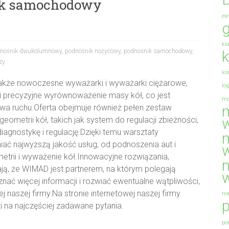
nik samochodowy
el
g
kl
nośnik dwukolumnowy
,
podnośnik nożycowy
,
podnośnik samochodowy
,
k
zy
ko
także nowoczesne wyważarki i wyważarki ciężarowe,
lo
 i precyzyjne wyrównoważenie masy kół, co jest
ma
m
wa ruchu.Oferta obejmuje również pełen zestaw
ometrii kół, takich jak system do regulacji zbieżności,
agnostykę i regulację.Dzięki temu warsztaty
m
ć najwyższą jakość usług, od podnoszenia aut i
trii i wyważenie kół.Innowacyjne rozwiązania,
n
ają, że WIMAD jest partnerem, na którym polegają
ć więcej informacji i rozwiać ewentualne wątpliwości,
naszej firmy.Na stronie internetowej naszej firmy
no
p
i na najczęściej zadawane pytania.
po