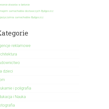
ercenie otworów w betonie
najem samochodów dostawczych Bydgoszcz
pożyczalnia samochodów Bydgoszcz
Kategorie
gencje reklamowe
rchitektura
udownictwo
a dzieci
om
ukarnie i poligrafia
dukacja i Nauka
otografia