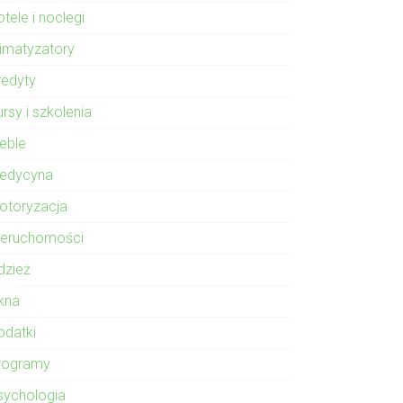
tele i noclegi
limatyzatory
redyty
rsy i szkolenia
eble
edycyna
otoryzacja
ieruchomości
dzież
kna
odatki
rogramy
sychologia