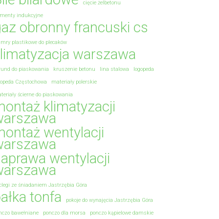
cięcie żelbetonu
ementy indukcyjne
az obronny francuski cs
amry plastikowe do plecaków
limatyzacja warszawa
rund do piaskowania
kruszenie betonu
lina stalowa
logopeda
gopeda Częstochowa
materiały polerskie
teriały ścierne do piaskowania
ontaż klimatyzacji
warszawa
ontaż wentylacji
warszawa
aprawa wentylacji
warszawa
clegi ze śniadaniem Jastrzębia Góra
ałka tonfa
pokoje do wynajęcia Jastrzębia Góra
nczo bawełniane
ponczo dla morsa
ponczo kąpielowe damskie