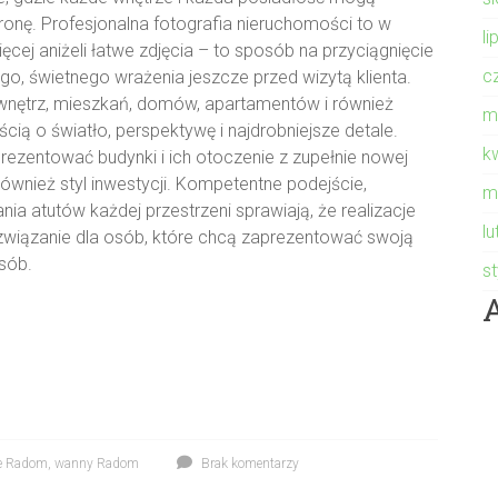
ronę. Profesjonalna fotografia nieruchomości to w
li
ęcej aniżeli łatwe zdjęcia – to sposób na przyciągnięcie
c
go, świetnego wrażenia jeszcze przed wizytą klienta.
 wnętrz, mieszkań, domów, apartamentów i również
m
ą o światło, perspektywę i najdrobniejsze detale.
k
rezentować budynki i ich otoczenie z zupełnie nowej
 również styl inwestycji. Kompetentne podejście,
m
a atutów każdej przestrzeni sprawiają, że realizacje
l
rozwiązanie dla osób, które chcą zaprezentować swoją
sób.
s
ne Radom
,
wanny Radom
Brak komentarzy