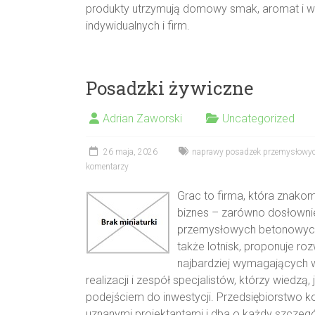
produkty utrzymują domowy smak, aromat i 
indywidualnych i firm.
Posadzki żywiczne
Adrian Zaworski
Uncategorized
26 maja, 2026
naprawy posadzek przemysłowy
komentarzy
Grac to firma, która znakom
biznes – zarówno dosłownie 
przemysłowych betonowych a
także lotnisk, proponuje r
najbardziej wymagających w
realizacji i zespół specjalistów, którzy wiedz
podejściem do inwestycji. Przedsiębiorstwo k
uznanymi projektantami i dba o każdy szczegół