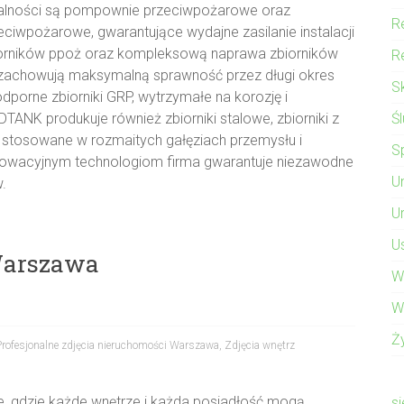
łalności są pompownie przeciwpożarowe oraz
Re
pożarowe, gwarantujące wydajne zasilanie instalacji
zbiorników ppoż oraz kompleksową naprawa zbiorników
Re
zachowują maksymalną sprawność przez długi okres
S
odporne zbiorniki GRP, wytrzymałe na korozję i
Ś
ANK produkuje również zbiorniki stalowe, zbiorniki z
j stosowane w rozmaitych gałęziach przemysłu i
Sp
nnowacyjnym technologiom firma gwarantuje niezawodne
U
.
U
U
Warszawa
W
W
Ż
Profesjonalne zdjęcia nieruchomości Warszawa
,
Zdjęcia wnętrz
, gdzie każde wnętrze i każda posiadłość mogą
s