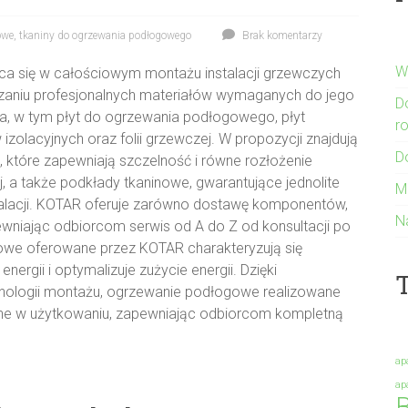
owe
,
tkaniny do ogrzewania podłogowego
Brak komentarzy
W
ąca się w całościowym montażu instalacji grzewczych
aniu profesjonalnych materiałów wymaganych do jego
D
, w tym płyt do ogrzewania podłogowego, płyt
r
zolacyjnych oraz folii grzewczej. W propozycji znajdują
D
, które zapewniają szczelność i równe rozłożenie
, a także podkłady tkaninowe, gwarantujące jednolite
M
nstalacji. KOTAR oferuje zarówno dostawę komponentów,
N
wniając odbiorcom serwis od A do Z od konsultacji po
anowe oferowane przez KOTAR charakteryzują się
ergii i optymalizuje zużycie energii. Dzięki
T
hnologii montażu, ogrzewanie podłogowe realizowane
zne w użytkowaniu, zapewniając odbiorcom kompletną
ap
ap
B