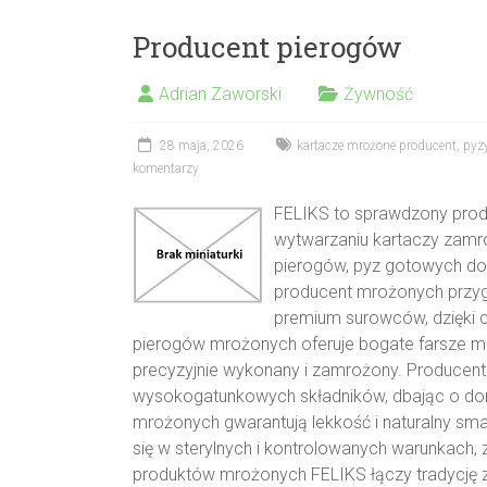
Producent pierogów
Adrian Zaworski
Żywność
28 maja, 2026
kartacze mrożone producent
,
pyz
komentarzy
FELIKS to sprawdzony prod
wytwarzaniu kartaczy zamr
pierogów, pyz gotowych do
producent mrożonych przyg
premium surowców, dzięki 
pierogów mrożonych oferuje bogate farsze mię
precyzyjnie wykonany i zamrożony. Producent
wysokogatunkowych składników, dbając o do
mrożonych gwarantują lekkość i naturalny s
się w sterylnych i kontrolowanych warunkach,
produktów mrożonych FELIKS łączy tradycję