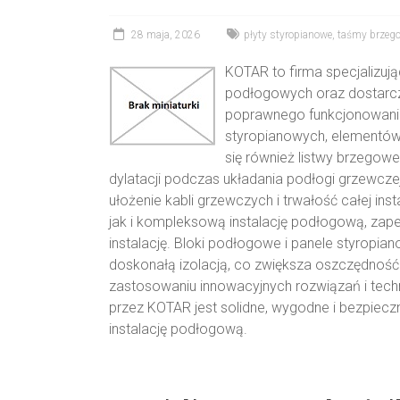
28 maja, 2026
płyty styropianowe
,
taśmy brzeg
KOTAR to firma specjalizuj
podłogowych oraz dostarcz
poprawnego funkcjonowania
styropianowych, elementów i
się również listwy brzegowe
dylatacji podczas układania podłogi grzewczej
ułożenie kabli grzewczych i trwałość całej i
jak i kompleksową instalację podłogową, zape
instalację. Bloki podłogowe i panele styropi
doskonałą izolacją, co zwiększa oszczędność en
zastosowaniu innowacyjnych rozwiązań i tec
przez KOTAR jest solidne, wygodne i bezpiec
instalację podłogową.