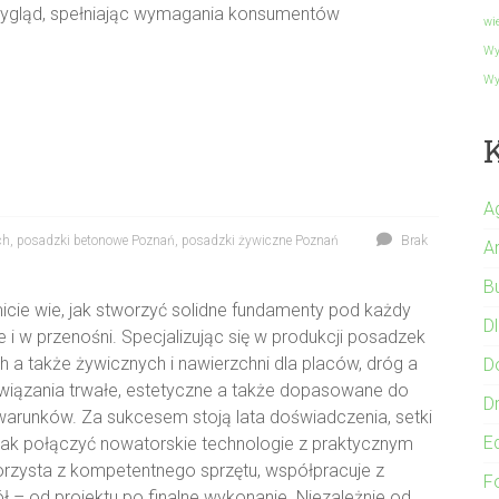
wygląd, spełniając wymagania konsumentów
wi
Wy
Wy
A
ch
,
posadzki betonowe Poznań
,
posadzki żywiczne Poznań
Brak
A
B
icie wie, jak stworzyć solidne fundamenty pod każdy
Dl
i w przenośni. Specjalizując się w produkcji posadzek
 także żywicznych i nawierzchni dla placów, dróg a
D
ozwiązania trwałe, estetyczne a także dopasowane do
Dr
arunków. Za sukcesem stoją lata doświadczenia, setki
E
ą, jak połączyć nowatorskie technologie z praktycznym
orzysta z kompetentnego sprzętu, współpracuje z
F
 – od projektu po finalne wykonanie. Niezależnie od