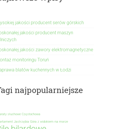
ysokiej jakości producent serów górskich
oskonałej jakości producent maszyn
olniczych
oskonałej jakości zawory elektromagnetyczne
ontaż monitoringu Toruń
aprawa blatów kuchennych w Łodzi
agi najpopularniejsze
araty słuchowe Częstochowa
artament Jastrzębia Góra z widokiem na morze
ile bilardowe