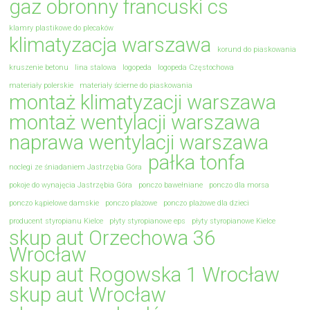
gaz obronny francuski cs
klamry plastikowe do plecaków
klimatyzacja warszawa
korund do piaskowania
kruszenie betonu
lina stalowa
logopeda
logopeda Częstochowa
materiały polerskie
materiały ścierne do piaskowania
montaż klimatyzacji warszawa
montaż wentylacji warszawa
naprawa wentylacji warszawa
pałka tonfa
noclegi ze śniadaniem Jastrzębia Góra
pokoje do wynajęcia Jastrzębia Góra
ponczo bawełniane
ponczo dla morsa
ponczo kąpielowe damskie
ponczo plażowe
ponczo plażowe dla dzieci
producent styropianu Kielce
płyty styropianowe eps
płyty styropianowe Kielce
skup aut Orzechowa 36
Wrocław
skup aut Rogowska 1 Wrocław
skup aut Wrocław