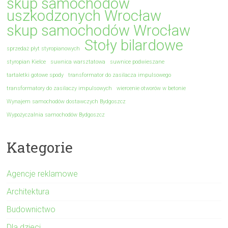
skup samochodów
uszkodzonych Wrocław
skup samochodów Wrocław
Stoły bilardowe
sprzedaż płyt styropianowych
styropian Kielce
suwnica warsztatowa
suwnice podwieszane
tartaletki gotowe spody
transformator do zasilacza impulsowego
transformatory do zasilaczy impulsowych
wiercenie otworów w betonie
Wynajem samochodów dostawczych Bydgoszcz
Wypożyczalnia samochodów Bydgoszcz
Kategorie
Agencje reklamowe
Architektura
Budownictwo
Dla dzieci