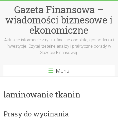
Przejdź
Gazeta Finansowa –
do
treści
wiadomości biznesowe i
ekonomiczne
Aktualne informacje z rynku, finanse osobiste, gospodarka i
inwestycje. Czytaj rzetelne analizy i praktyczne porady w
Gazecie Finansowej.
Menu
laminowanie tkanin
Prasy do wycinania