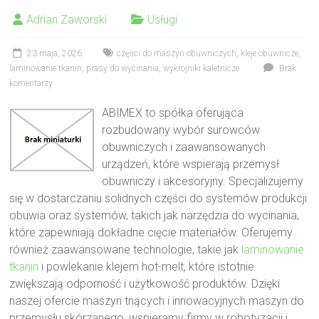
Adrian Zaworski
Usługi
23 maja, 2026
części do maszyn obuwniczych
,
kleje obuwnicze
,
laminowanie tkanin
,
prasy do wycinania
,
wykrojniki kaletnicze
Brak
komentarzy
ABIMEX to spółka oferująca
rozbudowany wybór surowców
obuwniczych i zaawansowanych
urządzeń, które wspierają przemysł
obuwniczy i akcesoryjny. Specjalizujemy
się w dostarczaniu solidnych części do systemów produkcji
obuwia oraz systemów, takich jak narzędzia do wycinania,
które zapewniają dokładne cięcie materiałów. Oferujemy
również zaawansowane technologie, takie jak
laminowanie
tkanin
i powlekanie klejem hot-melt, które istotnie
zwiększają odporność i użytkowość produktów. Dzięki
naszej ofercie maszyn tnących i innowacyjnych maszyn do
przemysłu skórzanego, wspieramy firmy w robotyzacji i