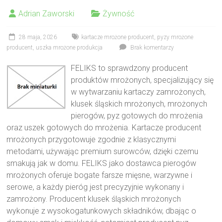
Adrian Zaworski
Żywność
28 maja, 2026
kartacze mrożone producent
,
pyzy mrożone
producent
,
uszka mrożone produkcja
Brak komentarzy
FELIKS to sprawdzony producent
produktów mrożonych, specjalizujący się
w wytwarzaniu kartaczy zamrożonych,
klusek śląskich mrożonych, mrożonych
pierogów, pyz gotowych do mrożenia
oraz uszek gotowych do mrożenia. Kartacze producent
mrożonych przygotowuje zgodnie z klasycznymi
metodami, używając premium surowców, dzięki czemu
smakują jak w domu. FELIKS jako dostawca pierogów
mrożonych oferuje bogate farsze mięsne, warzywne i
serowe, a każdy pieróg jest precyzyjnie wykonany i
zamrożony. Producent klusek śląskich mrożonych
wykonuje z wysokogatunkowych składników, dbając o