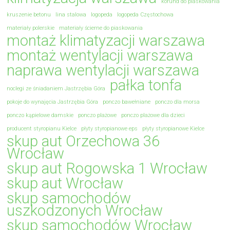
korund do piaskowania
kruszenie betonu
lina stalowa
logopeda
logopeda Częstochowa
materiały polerskie
materiały ścierne do piaskowania
montaż klimatyzacji warszawa
montaż wentylacji warszawa
naprawa wentylacji warszawa
pałka tonfa
noclegi ze śniadaniem Jastrzębia Góra
pokoje do wynajęcia Jastrzębia Góra
ponczo bawełniane
ponczo dla morsa
ponczo kąpielowe damskie
ponczo plażowe
ponczo plażowe dla dzieci
producent styropianu Kielce
płyty styropianowe eps
płyty styropianowe Kielce
skup aut Orzechowa 36
Wrocław
skup aut Rogowska 1 Wrocław
skup aut Wrocław
skup samochodów
uszkodzonych Wrocław
skup samochodów Wrocław