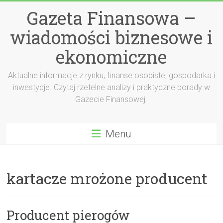
Przejdź
Gazeta Finansowa –
do
treści
wiadomości biznesowe i
ekonomiczne
Aktualne informacje z rynku, finanse osobiste, gospodarka i
inwestycje. Czytaj rzetelne analizy i praktyczne porady w
Gazecie Finansowej.
Menu
kartacze mrożone producent
Producent pierogów