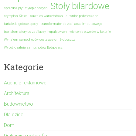
Stoły bilardowe
sprzedaż płyt styropianowych
styropian Kielce
suwnica warsztatowa
suwnice podwieszane
tartaletki gotowe spody
transformator do zasilacza impulsowego
transformatory do zasilaczy impulsowych
wiercenie otworów w betonie
Wynajem samochodów dostawczych Bydgoszcz
Wypożyczalnia samochodów Bydgoszcz
Kategorie
Agencje reklamowe
Architektura
Budownictwo
Dla dzieci
Dom
Drukarnie i poligrafia