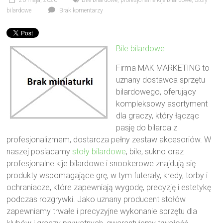
20 maja, 2026
Bile bilardowe
,
profesjonalne kije bilardowe
,
Stoły
bilardowe
Brak komentarzy
Bile bilardowe
Firma MAK MARKETING to
uznany dostawca sprzętu
bilardowego, oferujący
kompleksowy asortyment
dla graczy, który łącząc
pasję do bilarda z
profesjonalizmem, dostarcza pełny zestaw akcesoriów. W
naszej posiadamy
stoły bilardowe
, bile, sukno oraz
profesjonalne kije bilardowe i snookerowe znajdują się
produkty wspomagające grę, w tym futerały, kredy, torby i
ochraniacze, które zapewniają wygodę, precyzję i estetykę
podczas rozgrywki. Jako uznany producent stołów
zapewniamy trwałe i precyzyjne wykonanie sprzętu dla