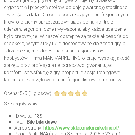
klubów i graczy prywatnych, gwarantujemy trwałość,
ergonomię i precyzję stołów, co daje gwarancję stabilności i
trwałości na lata. Dla osób poszukujących profesjonalnych
kijów oferujemy sprzęt zapewniający pełną kontrolę
uderzeń, ergonomiczne i wyważone, aby każde uderzenie
było precyzyjne. W naszej dostępne są także akcesoria do
snookera, w tym stoły i kije dostosowane do zasad gry, a
także niezbędne akcesoria dla profesjonalistów i
hobbystów. Firma MAK MARKETING oferuje wysoką jakość
sprzętu oraz profesjonalne doradztwo, gwarantując
komfort i satysfakcję z gry, proponuje sesje treningowe i
konsultacje sprzętowe dla profesjonalistów i amatorów.
Ocena:
5
/
5
(
1
głosów)
Szczegóły wpisu:
ID wpisu:
139
Tytuł:
Bile bilardowe
Adres strony:
https://www.sklep.makmarketing.pl/
Page Rank:
N/A
(stan na 3 sierpnia, 2026 5:23 am)