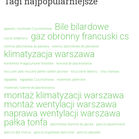
Tagi najpopularniejsze
Bile bilardowe
aparaty słuchowe Częstochowa
gaz obronny francuski cs
cięcie żelbetonu
klamra plastikowa do plecaka
klamry plastikowe do plecaków
klimatyzacja warszawa
kontenery magazynowe Wrocław
korund do piaskowania
koszulki polo męskie pierre cardin poznań
kruszenie betonu
lina stalowa
logopeda
logopeda Częstochowa
materiały polerskie
materiały ścierne do piaskowania
montaż klimatyzacji warszawa
montaż wentylacji warszawa
naprawa wentylacji warszawa
pałka tonfa
plastikowa klamra do paska
ponczo bawełniane
ponczo dla morsa
ponczo kąpielowe damskie
ponczo plażowe