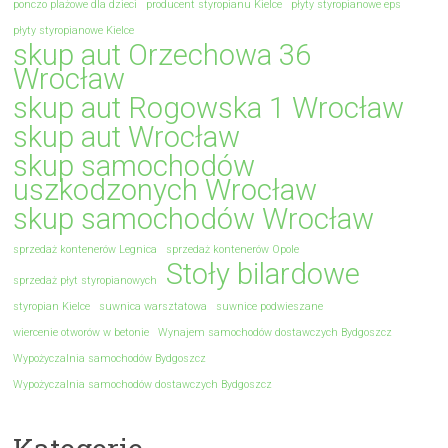
ponczo plażowe dla dzieci
producent styropianu Kielce
płyty styropianowe eps
płyty styropianowe Kielce
skup aut Orzechowa 36
Wrocław
skup aut Rogowska 1 Wrocław
skup aut Wrocław
skup samochodów
uszkodzonych Wrocław
skup samochodów Wrocław
sprzedaż kontenerów Legnica
sprzedaż kontenerów Opole
Stoły bilardowe
sprzedaż płyt styropianowych
styropian Kielce
suwnica warsztatowa
suwnice podwieszane
wiercenie otworów w betonie
Wynajem samochodów dostawczych Bydgoszcz
Wypożyczalnia samochodów Bydgoszcz
Wypożyczalnia samochodów dostawczych Bydgoszcz