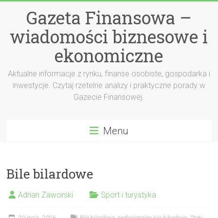
Przejdź
Gazeta Finansowa –
do
treści
wiadomości biznesowe i
ekonomiczne
Aktualne informacje z rynku, finanse osobiste, gospodarka i
inwestycje. Czytaj rzetelne analizy i praktyczne porady w
Gazecie Finansowej.
Menu
Bile bilardowe
Adrian Zaworski
Sport i turystyka