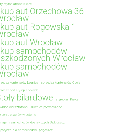
yty styropianowe Kielce
skup aut Orzechowa 36
Wrocław
skup aut Rogowska 1
Wrocław
skup aut Wrocław
skup samochodów
uszkodzonych Wrocław
skup samochodów
Wrocław
rzedaż kontenerów Legnica
sprzedaż kontenerów Opole
rzedaż płyt styropianowych
toły bilardowe
styropian Kielce
wnica warsztatowa
suwnice podwieszane
ercenie otworów w betonie
najem samochodów dostawczych Bydgoszcz
pożyczalnia samochodów Bydgoszcz