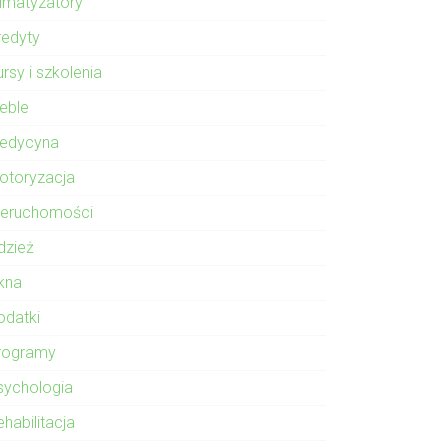
limatyzatory
redyty
rsy i szkolenia
eble
edycyna
otoryzacja
ieruchomości
dzież
kna
odatki
rogramy
sychologia
habilitacja