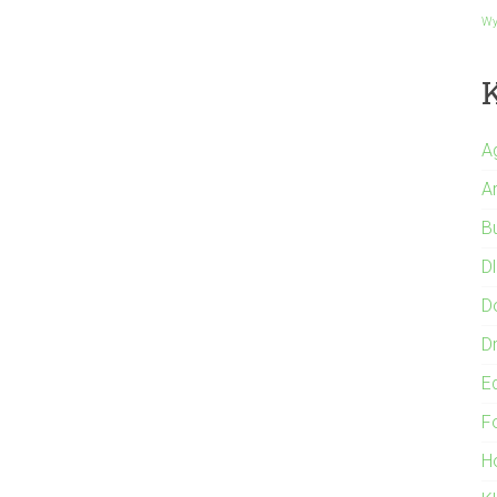
Wy
A
A
B
Dl
D
Dr
E
F
Ho