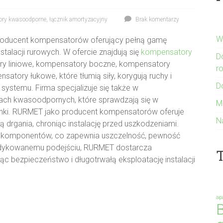
ory kwasoodporne
,
łącznik amortyzacyjny
Brak komentarzy
W
oducent kompensatorów oferujący pełną gamę
stalacji rurowych. W ofercie znajdują się
kompensatory
D
 liniowe, kompensatory boczne, kompensatory
r
tory łukowe, które tłumią siły, korygują ruchy i
D
systemu. Firma specjalizuje się także w
ch kwasoodpornych, które sprawdzają się w
M
unki. RURMET jako producent kompensatorów oferuje
N
ją drgania, chroniąc instalację przed uszkodzeniami.
h komponentów, co zapewnia uszczelność, pewność
i dedykowanemu podejściu, RURMET dostarcza
T
c bezpieczeństwo i długotrwałą eksploatację instalacji
ap
B