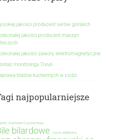
ysokiej jakości producent serów górskich
oskonałej jakości producent maszyn
olniczych
oskonałej jakości zawory elektromagnetyczne
ontaż monitoringu Toruń
aprawa blatów kuchennych w Łodzi
agi najpopularniejsze
araty słuchowe Częstochowa
ile bilardowe
cięcie żelbetonu