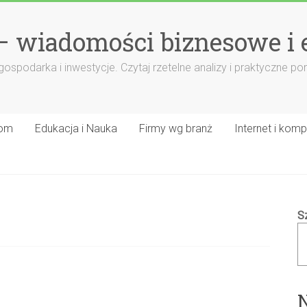
– wiadomości biznesowe i
 gospodarka i inwestycje. Czytaj rzetelne analizy i praktyczne 
om
Edukacja i Nauka
Firmy wg branż
Internet i komp
S