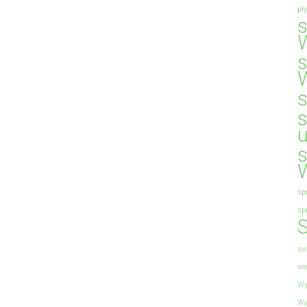
pł
sp
sp
S
su
wi
Wy
Wy