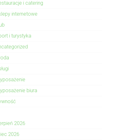
stauracje i catering
klepy internetowe
lub
ort i turystyka
ncategorized
roda
sługi
yposażenie
yposażenie biura
ywność
ierpień 2026
piec 2026