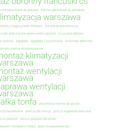
az obronny francuski cs
amra plastikowa do plecaka
klamry plastikowe do plecaków
limatyzacja warszawa
ntenery magazynowe Wrocław
korund do piaskowania
szulki polo męskie pierre cardin poznań
kruszenie betonu
na stalowa
logopeda
logopeda Częstochowa
materiały polerskie
teriały ścierne do piaskowania
ontaż klimatyzacji
warszawa
ontaż wentylacji
warszawa
aprawa wentylacji
warszawa
ałka tonfa
plastikowa klamra do paska
nczo bawełniane
ponczo dla morsa
ponczo kąpielowe damskie
nczo plażowe
ponczo plażowe dla dzieci
oducent styropianu Kielce
płyty styropianowe eps