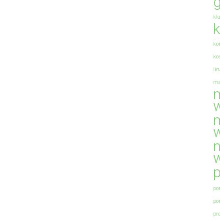
g
kl
k
ko
ko
li
ma
m
m
n
p
po
po
pr