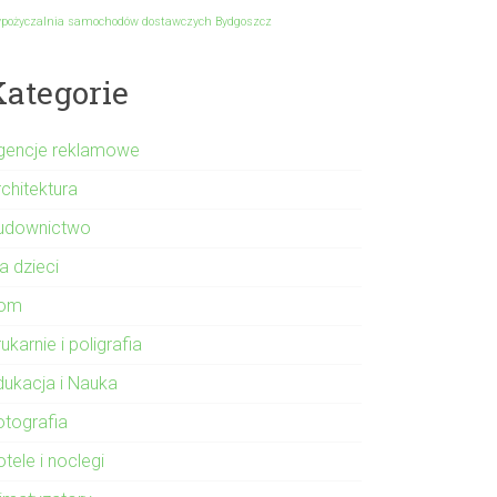
pożyczalnia samochodów dostawczych Bydgoszcz
Kategorie
gencje reklamowe
rchitektura
udownictwo
a dzieci
om
ukarnie i poligrafia
dukacja i Nauka
otografia
tele i noclegi