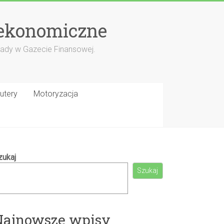
 ekonomiczne
porady w Gazecie Finansowej.
utery
Motoryzacja
zukaj
Szukaj
Najnowsze wpisy