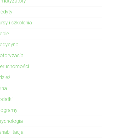
limatyzatory
redyty
rsy i szkolenia
eble
edycyna
otoryzacja
ieruchomości
dzież
kna
odatki
rogramy
sychologia
habilitacja