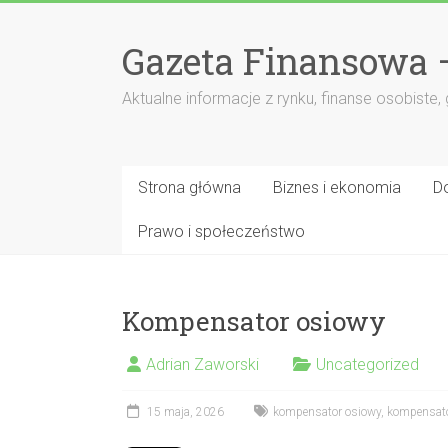
Przejdź
do
Gazeta Finansowa 
treści
Aktualne informacje z rynku, finanse osobiste,
Strona główna
Biznes i ekonomia
D
Prawo i społeczeństwo
Kompensator osiowy
Adrian Zaworski
Uncategorized
15 maja, 2026
kompensator osiowy
,
kompensat