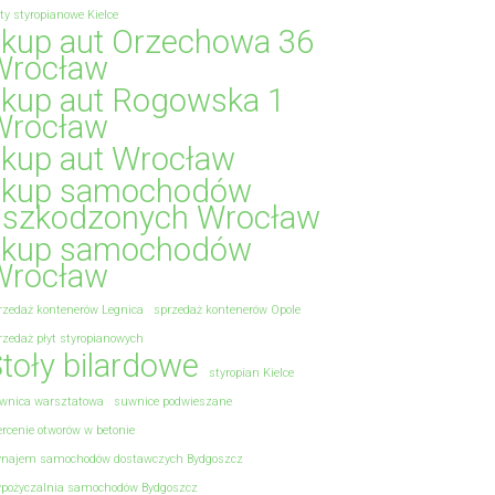
yty styropianowe Kielce
skup aut Orzechowa 36
Wrocław
skup aut Rogowska 1
Wrocław
skup aut Wrocław
skup samochodów
uszkodzonych Wrocław
skup samochodów
Wrocław
rzedaż kontenerów Legnica
sprzedaż kontenerów Opole
rzedaż płyt styropianowych
toły bilardowe
styropian Kielce
wnica warsztatowa
suwnice podwieszane
ercenie otworów w betonie
najem samochodów dostawczych Bydgoszcz
pożyczalnia samochodów Bydgoszcz