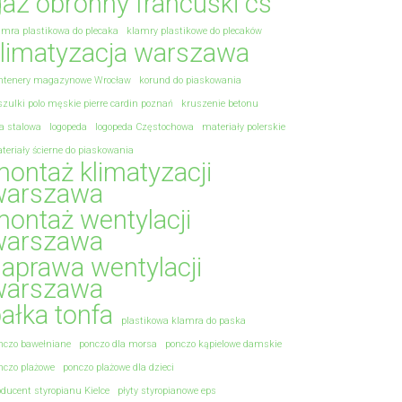
az obronny francuski cs
amra plastikowa do plecaka
klamry plastikowe do plecaków
limatyzacja warszawa
ntenery magazynowe Wrocław
korund do piaskowania
szulki polo męskie pierre cardin poznań
kruszenie betonu
na stalowa
logopeda
logopeda Częstochowa
materiały polerskie
teriały ścierne do piaskowania
ontaż klimatyzacji
warszawa
ontaż wentylacji
warszawa
aprawa wentylacji
warszawa
ałka tonfa
plastikowa klamra do paska
nczo bawełniane
ponczo dla morsa
ponczo kąpielowe damskie
nczo plażowe
ponczo plażowe dla dzieci
oducent styropianu Kielce
płyty styropianowe eps