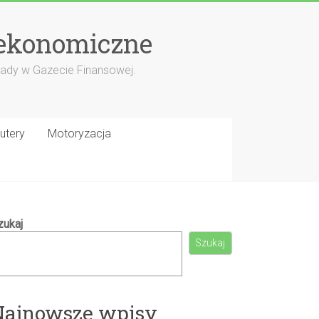
 ekonomiczne
porady w Gazecie Finansowej.
utery
Motoryzacja
zukaj
Szukaj
Najnowsze wpisy