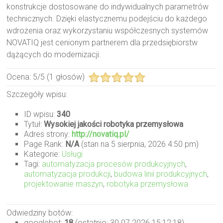
konstrukcje dostosowane do indywidualnych parametrów
technicznych. Dzięki elastycznemu podejściu do każdego
wdrożenia oraz wykorzystaniu współczesnych systemów
NOVATIQ jest cenionym partnerem dla przedsiębiorstw
dążących do modernizacji.
Ocena:
5
/
5
(
1
głosów)
Szczegóły wpisu:
ID wpisu:
340
Tytuł:
Wysokiej jakości robotyka przemysłowa
Adres strony:
http://novatiq.pl/
Page Rank:
N/A
(stan na 5 sierpnia, 2026 4:50 pm)
Kategorie:
Usługi
Tagi:
automatyzacja procesów produkcyjnych
,
automatyzacja produkcji
,
budowa linii produkcyjnych
,
projektowanie maszyn
,
robotyka przemysłowa
Odwiedziny botów:
googlebot:
18
(ostatnio: 30.07.2026 15:12:18)