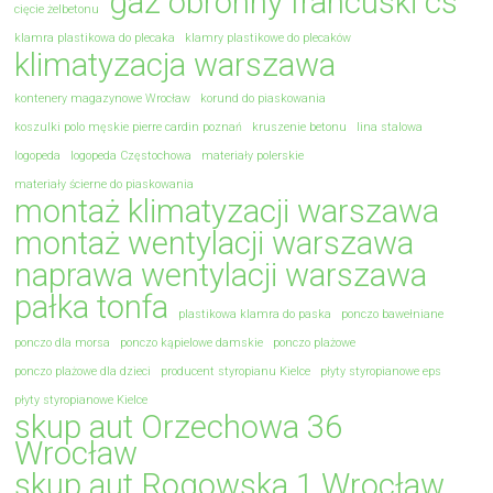
gaz obronny francuski cs
cięcie żelbetonu
klamra plastikowa do plecaka
klamry plastikowe do plecaków
klimatyzacja warszawa
kontenery magazynowe Wrocław
korund do piaskowania
koszulki polo męskie pierre cardin poznań
kruszenie betonu
lina stalowa
logopeda
logopeda Częstochowa
materiały polerskie
materiały ścierne do piaskowania
montaż klimatyzacji warszawa
montaż wentylacji warszawa
naprawa wentylacji warszawa
pałka tonfa
plastikowa klamra do paska
ponczo bawełniane
ponczo dla morsa
ponczo kąpielowe damskie
ponczo plażowe
ponczo plażowe dla dzieci
producent styropianu Kielce
płyty styropianowe eps
płyty styropianowe Kielce
skup aut Orzechowa 36
Wrocław
skup aut Rogowska 1 Wrocław