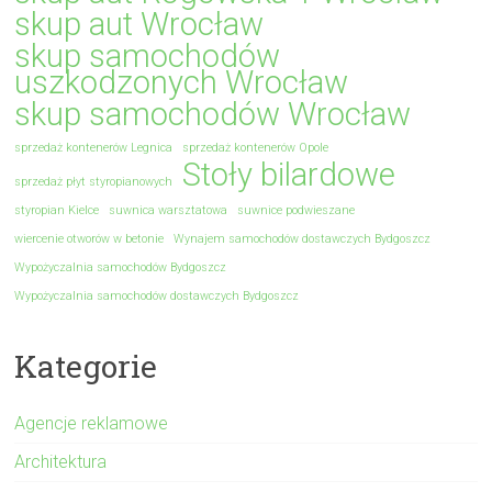
skup aut Wrocław
skup samochodów
uszkodzonych Wrocław
skup samochodów Wrocław
sprzedaż kontenerów Legnica
sprzedaż kontenerów Opole
Stoły bilardowe
sprzedaż płyt styropianowych
styropian Kielce
suwnica warsztatowa
suwnice podwieszane
wiercenie otworów w betonie
Wynajem samochodów dostawczych Bydgoszcz
Wypożyczalnia samochodów Bydgoszcz
Wypożyczalnia samochodów dostawczych Bydgoszcz
Kategorie
Agencje reklamowe
Architektura