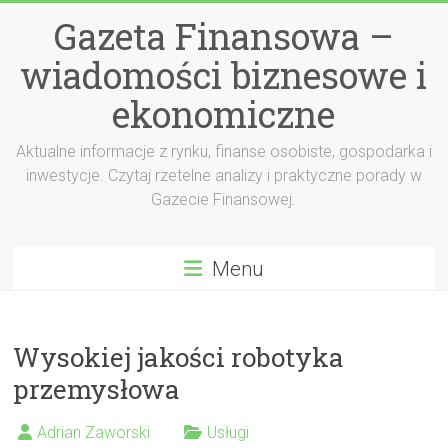
Przejdź
Gazeta Finansowa –
do
treści
wiadomości biznesowe i
ekonomiczne
Aktualne informacje z rynku, finanse osobiste, gospodarka i
inwestycje. Czytaj rzetelne analizy i praktyczne porady w
Gazecie Finansowej.
Menu
Wysokiej jakości robotyka
przemysłowa
Adrian Zaworski
Usługi