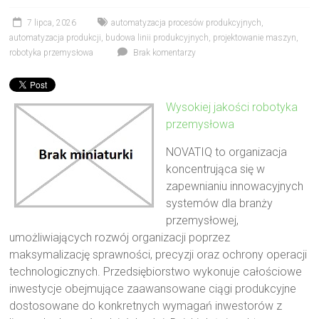
7 lipca, 2026
automatyzacja procesów produkcyjnych
,
automatyzacja produkcji
,
budowa linii produkcyjnych
,
projektowanie maszyn
,
robotyka przemysłowa
Brak komentarzy
Wysokiej jakości robotyka
przemysłowa
NOVATIQ to organizacja
koncentrująca się w
zapewnianiu innowacyjnych
systemów dla branży
przemysłowej,
umożliwiających rozwój organizacji poprzez
maksymalizację sprawności, precyzji oraz ochrony operacji
technologicznych. Przedsiębiorstwo wykonuje całościowe
inwestycje obejmujące zaawansowane ciągi produkcyjne
dostosowane do konkretnych wymagań inwestorów z