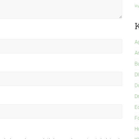
Wy
A
A
B
Dl
D
Dr
E
F
Ho