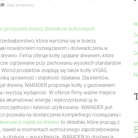
Brak komentarzy
W
ci producent izolacji zbiorników buforowych
D
edsiębiorstwo, która wyróżnia się w branży
r
ięki nowatorskim rozwiązaniom i doświadczeniu w
D
a drewno. Firma oferuje kotły opalane drewnem, które
cne ogrzewanie przy zachowaniu wysokich standardów
M
 Wśród produktów znajdują się także kotły VIGAS,
N
ką sprawność i stabilność działania. Dla klientów,
cjał drewna, WARADER proponuje kotły z gazowaniem
ia i wyższą wydajność. W ofercie firmy ważne miejsce
T
ala akumulować energię i wykorzystywać ją w
oszczędności i łatwość użytkowania. WARADER jest
, co pozwala na dostarczenie kompletnego rozwiązania i
 akumulacji ciepła na drewno
to składniki, które pracują z
ap
B
nie, nawet w momentach wzmożonego zapotrzebowania.
lne, a obsługa – wygodniejsze. WARADER to dostawca,