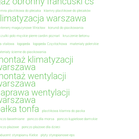
az obronny francuski cs
amra plastikowa do plecaka
klamry plastikowe do plecaków
limatyzacja warszawa
ntenery magazynowe Wrocław
korund do piaskowania
szulki polo męskie pierre cardin poznań
kruszenie betonu
na stalowa
logopeda
logopeda Częstochowa
materiały polerskie
teriały ścierne do piaskowania
ontaż klimatyzacji
warszawa
ontaż wentylacji
warszawa
aprawa wentylacji
warszawa
ałka tonfa
plastikowa klamra do paska
nczo bawełniane
ponczo dla morsa
ponczo kąpielowe damskie
nczo plażowe
ponczo plażowe dla dzieci
oducent styropianu Kielce
płyty styropianowe eps