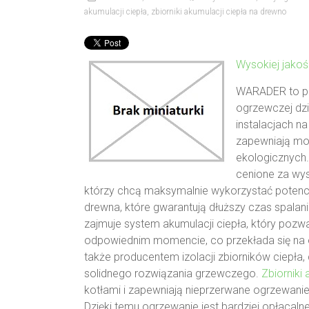
akumulacji ciepła
,
zbiorniki akumulacji ciepła na drewno
Wysokiej jakoś
WARADER to prz
ogrzewczej dz
instalacjach n
zapewniają mo
ekologicznych.
cenione za wyso
którzy chcą maksymalnie wykorzystać poten
drewna, które gwarantują dłuższy czas spalan
zajmuje system akumulacji ciepła, który pozw
odpowiednim momencie, co przekłada się na 
także producentem izolacji zbiorników ciepła
solidnego rozwiązania grzewczego.
Zbiorniki
kotłami i zapewniają nieprzerwane ogrzewa
Dzięki temu ogrzewanie jest bardziej opłaca