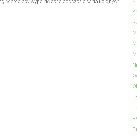
K
zeglądarce aby wypełnić dane podczas pisania kolejnych
K
Ku
M
M
M
N
O
O
P
P
P
Re