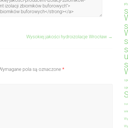
pł
Wysokiej jakości hydroizolacje Wrocław
→
Wymagane pola są oznaczone
*
sp
sp
S
su
wi
Wy
Wy