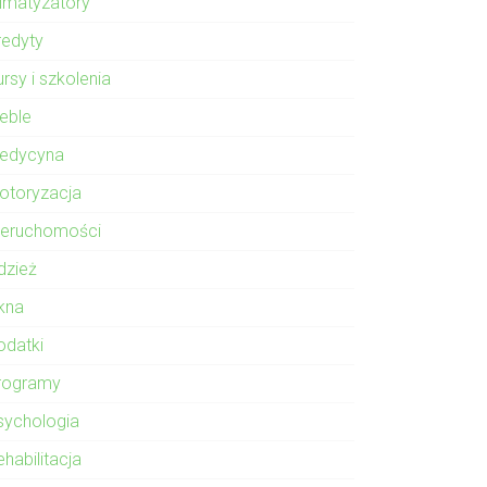
limatyzatory
redyty
rsy i szkolenia
eble
edycyna
otoryzacja
ieruchomości
dzież
kna
odatki
rogramy
sychologia
habilitacja