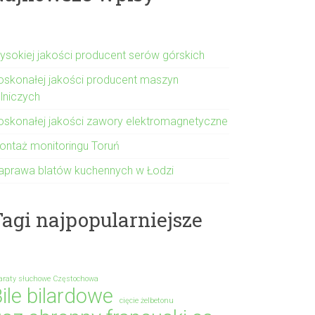
ysokiej jakości producent serów górskich
oskonałej jakości producent maszyn
olniczych
oskonałej jakości zawory elektromagnetyczne
ontaż monitoringu Toruń
aprawa blatów kuchennych w Łodzi
agi najpopularniejsze
araty słuchowe Częstochowa
ile bilardowe
cięcie żelbetonu