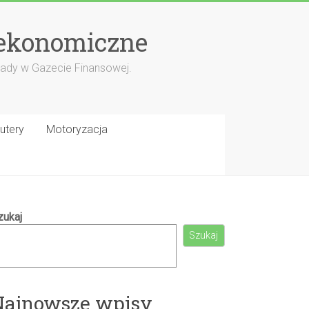
 ekonomiczne
porady w Gazecie Finansowej.
utery
Motoryzacja
zukaj
Szukaj
Najnowsze wpisy