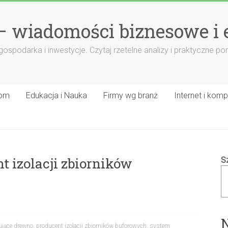
– wiadomości biznesowe i
 gospodarka i inwestycje. Czytaj rzetelne analizy i praktyczne 
om
Edukacja i Nauka
Firmy wg branż
Internet i komp
t izolacji zbiorników
S
ujące drewno
,
producent izolacji zbiorników buforowych
,
system