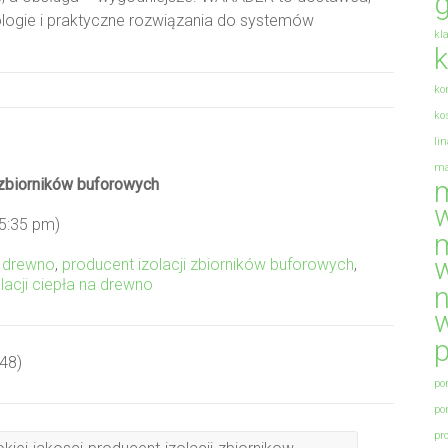
g
logie i praktyczne rozwiązania do systemów
kl
k
ko
ko
li
ma
m
i zbiorników buforowych
 5:35 pm)
m
 drewno
,
producent izolacji zbiorników buforowych
,
lacji ciepła na drewno
n
p
:48)
po
po
pr