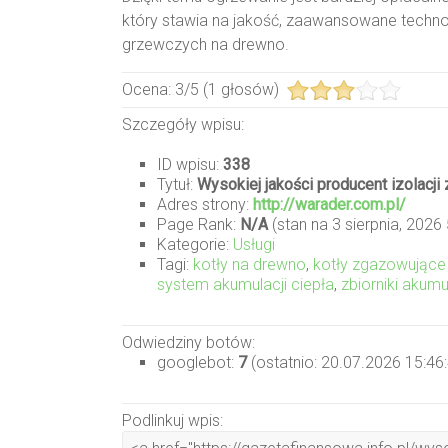
który stawia na jakość, zaawansowane techno
grzewczych na drewno.
Ocena:
3
/
5
(
1
głosów)
Szczegóły wpisu:
ID wpisu:
338
Tytuł:
Wysokiej jakości producent izolacj
Adres strony:
http://warader.com.pl/
Page Rank:
N/A
(stan na 3 sierpnia, 2026
Kategorie:
Usługi
Tagi:
kotły na drewno
,
kotły zgazowujące
system akumulacji ciepła
,
zbiorniki akumu
Odwiedziny botów:
googlebot:
7
(ostatnio: 20.07.2026 15:46
Podlinkuj wpis: