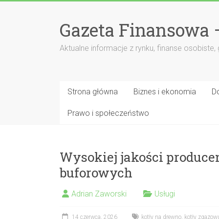
Przejdź
do
Gazeta Finansowa 
treści
Aktualne informacje z rynku, finanse osobiste,
Strona główna
Biznes i ekonomia
D
Prawo i społeczeństwo
Wysokiej jakości producen
buforowych
Adrian Zaworski
Usługi
14 czerwca, 2026
kotły na drewno
,
kotły zgazow