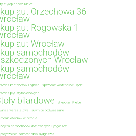
yty styropianowe Kielce
skup aut Orzechowa 36
Wrocław
skup aut Rogowska 1
Wrocław
skup aut Wrocław
skup samochodów
uszkodzonych Wrocław
skup samochodów
Wrocław
rzedaż kontenerów Legnica
sprzedaż kontenerów Opole
rzedaż płyt styropianowych
toły bilardowe
styropian Kielce
wnica warsztatowa
suwnice podwieszane
ercenie otworów w betonie
najem samochodów dostawczych Bydgoszcz
pożyczalnia samochodów Bydgoszcz