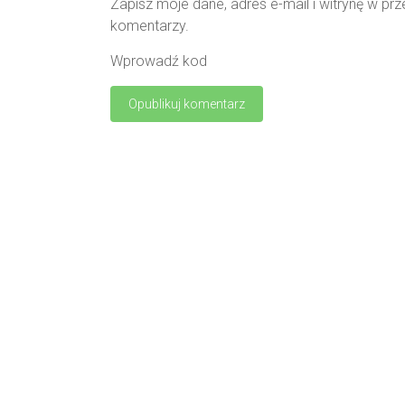
Zapisz moje dane, adres e-mail i witrynę w pr
komentarzy.
Wprowadź kod