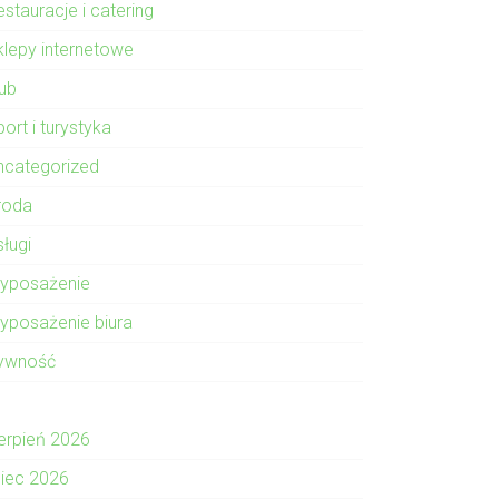
stauracje i catering
klepy internetowe
lub
ort i turystyka
ncategorized
roda
sługi
yposażenie
yposażenie biura
ywność
ierpień 2026
piec 2026