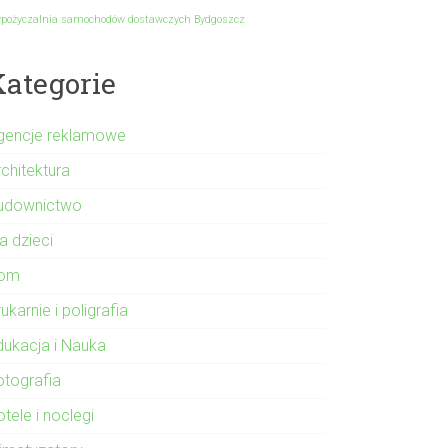
pożyczalnia samochodów dostawczych Bydgoszcz
Kategorie
gencje reklamowe
rchitektura
udownictwo
a dzieci
om
ukarnie i poligrafia
dukacja i Nauka
otografia
tele i noclegi