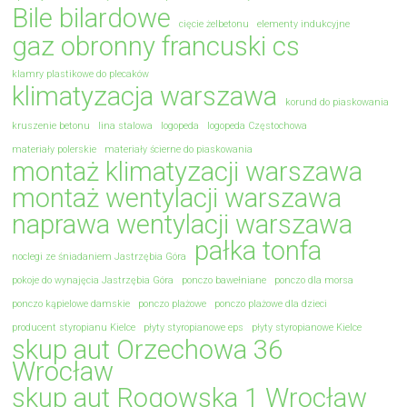
Bile bilardowe
cięcie żelbetonu
elementy indukcyjne
gaz obronny francuski cs
klamry plastikowe do plecaków
klimatyzacja warszawa
korund do piaskowania
kruszenie betonu
lina stalowa
logopeda
logopeda Częstochowa
materiały polerskie
materiały ścierne do piaskowania
montaż klimatyzacji warszawa
montaż wentylacji warszawa
naprawa wentylacji warszawa
pałka tonfa
noclegi ze śniadaniem Jastrzębia Góra
pokoje do wynajęcia Jastrzębia Góra
ponczo bawełniane
ponczo dla morsa
ponczo kąpielowe damskie
ponczo plażowe
ponczo plażowe dla dzieci
producent styropianu Kielce
płyty styropianowe eps
płyty styropianowe Kielce
skup aut Orzechowa 36
Wrocław
skup aut Rogowska 1 Wrocław