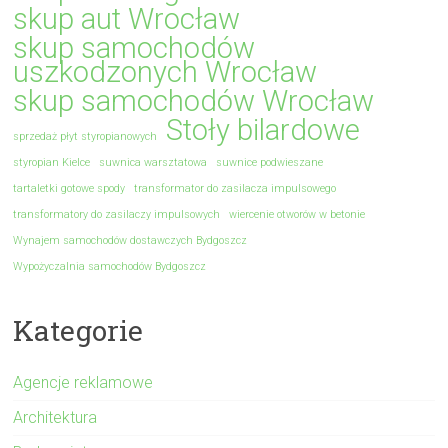
skup aut Wrocław
skup samochodów
uszkodzonych Wrocław
skup samochodów Wrocław
Stoły bilardowe
sprzedaż płyt styropianowych
styropian Kielce
suwnica warsztatowa
suwnice podwieszane
tartaletki gotowe spody
transformator do zasilacza impulsowego
transformatory do zasilaczy impulsowych
wiercenie otworów w betonie
Wynajem samochodów dostawczych Bydgoszcz
Wypożyczalnia samochodów Bydgoszcz
Kategorie
Agencje reklamowe
Architektura