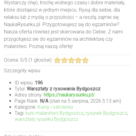
Wystarczy chęć, trochę wolnego czasu i dobre materiały,
które dostajesz w jednym miejscu. Rysuj dla siebie, dla
relaksu lub z myślą o przyszłości – a resztą zajmie się
NaukaRysunku.pl. Przygotowujesz się do egzaminów?
Nasza oferta również jest skierowana do Ciebie. Z nami
przygotujesz sie do egzaminów na architekturę czy
malarstwo. Poznaj naszą ofertę!
Ocena:
5
/
5
(
1
głosów)
Szczegóły wpisu:
ID wpisu:
196
Tytuł:
Warsztaty z rysowania Bydgoszcz
Adres strony:
https://naukarysunku.pl/
Page Rank:
N/A
(stan na 5 sierpnia, 2026 5:13 am)
Kategorie:
Kursy i szkolenia
Tagi:
kurs malarstwo Bydgoszcz
,
rysunek Bydgoszcz
,
warsztaty rysunku Bydgoszcz