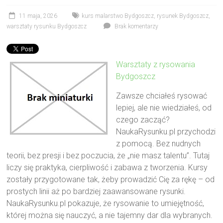
11 maja, 2026
kurs malarstwo Bydgoszcz
,
rysunek Bydgoszcz
,
warsztaty rysunku Bydgoszcz
Brak komentarzy
Warsztaty z rysowania
Bydgoszcz
Zawsze chciałeś rysować
lepiej, ale nie wiedziałeś, od
czego zacząć?
NaukaRysunku.pl przychodzi
z pomocą. Bez nudnych
teorii, bez presji i bez poczucia, że „nie masz talentu”. Tutaj
liczy się praktyka, cierpliwość i zabawa z tworzenia. Kursy
zostały przygotowane tak, żeby prowadzić Cię za rękę – od
prostych linii aż po bardziej zaawansowane rysunki.
NaukaRysunku.pl pokazuje, że rysowanie to umiejętność,
której można się nauczyć, a nie tajemny dar dla wybranych.