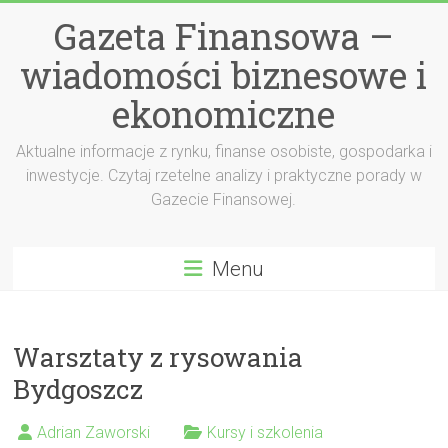
Przejdź
Gazeta Finansowa –
do
treści
wiadomości biznesowe i
ekonomiczne
Aktualne informacje z rynku, finanse osobiste, gospodarka i
inwestycje. Czytaj rzetelne analizy i praktyczne porady w
Gazecie Finansowej.
Menu
Warsztaty z rysowania
Bydgoszcz
Adrian Zaworski
Kursy i szkolenia