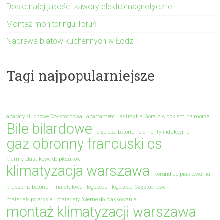
Doskonałej jakości zawory elektromagnetyczne
Montaż monitoringu Toruń
Naprawa blatów kuchennych w Łodzi
Tagi najpopularniejsze
aparaty słuchowe Częstochowa
apartament Jastrzębia Góra z widokiem na morze
Bile bilardowe
cięcie żelbetonu
elementy indukcyjne
gaz obronny francuski cs
klamry plastikowe do plecaków
klimatyzacja warszawa
korund do piaskowania
kruszenie betonu
lina stalowa
logopeda
logopeda Częstochowa
materiały polerskie
materiały ścierne do piaskowania
montaż klimatyzacji warszawa