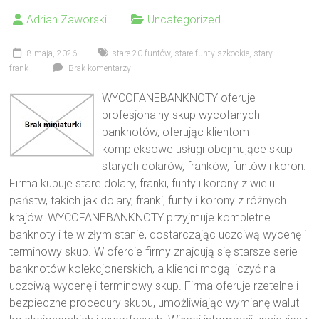
Adrian Zaworski
Uncategorized
8 maja, 2026
stare 20 funtów
,
stare funty szkockie
,
stary
frank
Brak komentarzy
WYCOFANEBANKNOTY oferuje
profesjonalny skup wycofanych
banknotów, oferując klientom
kompleksowe usługi obejmujące skup
starych dolarów, franków, funtów i koron.
Firma kupuje stare dolary, franki, funty i korony z wielu
państw, takich jak dolary, franki, funty i korony z różnych
krajów. WYCOFANEBANKNOTY przyjmuje kompletne
banknoty i te w złym stanie, dostarczając uczciwą wycenę i
terminowy skup. W ofercie firmy znajdują się starsze serie
banknotów kolekcjonerskich, a klienci mogą liczyć na
uczciwą wycenę i terminowy skup. Firma oferuje rzetelne i
bezpieczne procedury skupu, umożliwiając wymianę walut