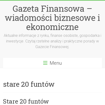
Przejdź
Gazeta Finansowa –
do
treści
wiadomości biznesowe i
ekonomiczne
Aktualne informacje z rynku, finanse osobiste, gospodarka i
inwestycje. Czytaj rzetelne analizy i praktyczne porady w
Gazecie Finansowej.
Menu
stare 20 funtów
Stare 20 funtów