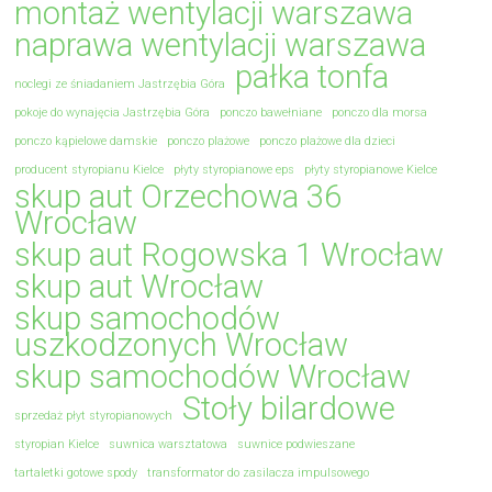
montaż wentylacji warszawa
naprawa wentylacji warszawa
pałka tonfa
noclegi ze śniadaniem Jastrzębia Góra
pokoje do wynajęcia Jastrzębia Góra
ponczo bawełniane
ponczo dla morsa
ponczo kąpielowe damskie
ponczo plażowe
ponczo plażowe dla dzieci
producent styropianu Kielce
płyty styropianowe eps
płyty styropianowe Kielce
skup aut Orzechowa 36
Wrocław
skup aut Rogowska 1 Wrocław
skup aut Wrocław
skup samochodów
uszkodzonych Wrocław
skup samochodów Wrocław
Stoły bilardowe
sprzedaż płyt styropianowych
styropian Kielce
suwnica warsztatowa
suwnice podwieszane
tartaletki gotowe spody
transformator do zasilacza impulsowego