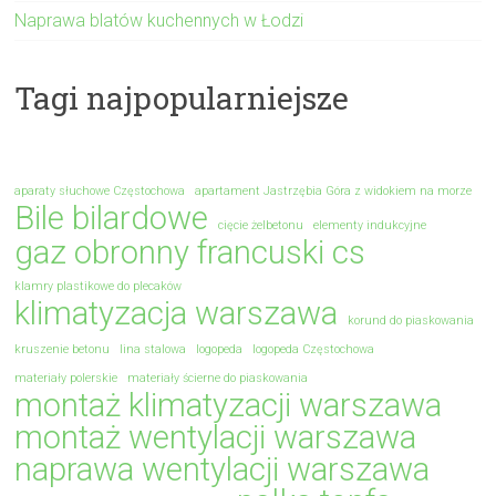
Naprawa blatów kuchennych w Łodzi
Tagi najpopularniejsze
aparaty słuchowe Częstochowa
apartament Jastrzębia Góra z widokiem na morze
Bile bilardowe
cięcie żelbetonu
elementy indukcyjne
gaz obronny francuski cs
klamry plastikowe do plecaków
klimatyzacja warszawa
korund do piaskowania
kruszenie betonu
lina stalowa
logopeda
logopeda Częstochowa
materiały polerskie
materiały ścierne do piaskowania
montaż klimatyzacji warszawa
montaż wentylacji warszawa
naprawa wentylacji warszawa