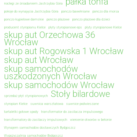
pałka tonfa
noclegi ze śniadaniem Jastrzębia Góra
pokoje do wynajęcia Jastrzębia Góra
ponczo bawełniane
ponczo dla morsa
ponczo kąpielowe damskie
ponczo plażowe
ponczo plażowe dla dzieci
producent styropianu Kielce
płyty styropianowe eps
płyty styropianowe Kielce
skup aut Orzechowa 36
Wrocław
skup aut Rogowska 1 Wrocław
skup aut Wrocław
skup samochodów
uszkodzonych Wrocław
skup samochodów Wrocław
Stoły bilardowe
sprzedaż płyt styropianowych
styropian Kielce
suwnica warsztatowa
suwnice podwieszane
tartaletki gotowe spody
transformator do zasilacza impulsowego
transformatory do zasilaczy impulsowych
wiercenie otworów w betonie
Wynajem samochodów dostawczych Bydgoszcz
Wypożyczalnia samochodów Bydgoszcz