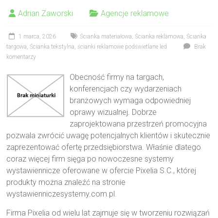
Adrian Zaworski
Agencje reklamowe
1 marca, 2026
Ścianka materiałowa
,
Ścianka reklamowa
,
Ścianka
targowa
,
Ścianka tekstylna
,
ścianki reklamowe podświetlane led
Brak
komentarzy
Obecność firmy na targach,
konferencjach czy wydarzeniach
branżowych wymaga odpowiedniej
oprawy wizualnej. Dobrze
zaprojektowana przestrzeń promocyjna
pozwala zwrócić uwagę potencjalnych klientów i skutecznie
zaprezentować ofertę przedsiębiorstwa. Właśnie dlatego
coraz więcej firm sięga po nowoczesne systemy
wystawiennicze oferowane w ofercie Pixelia S.C., której
produkty można znaleźć na stronie
wystawienniczesystemy.com.pl.
Firma Pixelia od wielu lat zajmuje się w tworzeniu rozwiązań