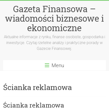
Przejdź
Gazeta Finansowa –
do
treści
wiadomości biznesowe i
ekonomiczne
Aktualne informacje z rynku, finanse osobiste, gospodarka i
inwestycje. Czytaj rzetelne analizy i praktyczne porady w
Gazecie Finansowej.
Menu
Ścianka reklamowa
Ścianka reklamowa