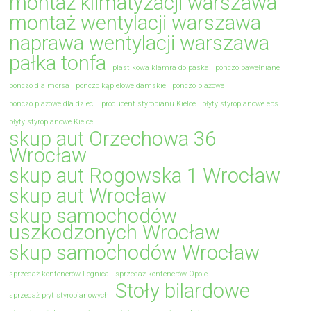
montaż klimatyzacji warszawa
montaż wentylacji warszawa
naprawa wentylacji warszawa
pałka tonfa
plastikowa klamra do paska
ponczo bawełniane
ponczo dla morsa
ponczo kąpielowe damskie
ponczo plażowe
ponczo plażowe dla dzieci
producent styropianu Kielce
płyty styropianowe eps
płyty styropianowe Kielce
skup aut Orzechowa 36
Wrocław
skup aut Rogowska 1 Wrocław
skup aut Wrocław
skup samochodów
uszkodzonych Wrocław
skup samochodów Wrocław
sprzedaż kontenerów Legnica
sprzedaż kontenerów Opole
Stoły bilardowe
sprzedaż płyt styropianowych