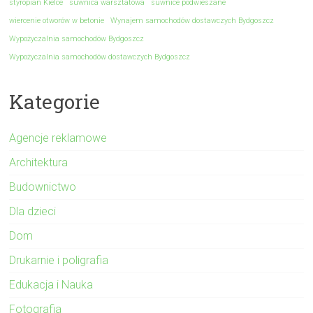
styropian Kielce
suwnica warsztatowa
suwnice podwieszane
wiercenie otworów w betonie
Wynajem samochodów dostawczych Bydgoszcz
Wypożyczalnia samochodów Bydgoszcz
Wypożyczalnia samochodów dostawczych Bydgoszcz
Kategorie
Agencje reklamowe
Architektura
Budownictwo
Dla dzieci
Dom
Drukarnie i poligrafia
Edukacja i Nauka
Fotografia