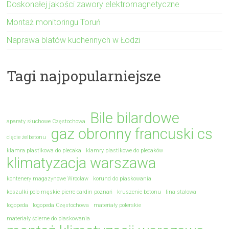
Doskonałej jakości zawory elektromagnetyczne
Montaż monitoringu Toruń
Naprawa blatów kuchennych w Łodzi
Tagi najpopularniejsze
Bile bilardowe
aparaty słuchowe Częstochowa
gaz obronny francuski cs
cięcie żelbetonu
klamra plastikowa do plecaka
klamry plastikowe do plecaków
klimatyzacja warszawa
kontenery magazynowe Wrocław
korund do piaskowania
koszulki polo męskie pierre cardin poznań
kruszenie betonu
lina stalowa
logopeda
logopeda Częstochowa
materiały polerskie
materiały ścierne do piaskowania