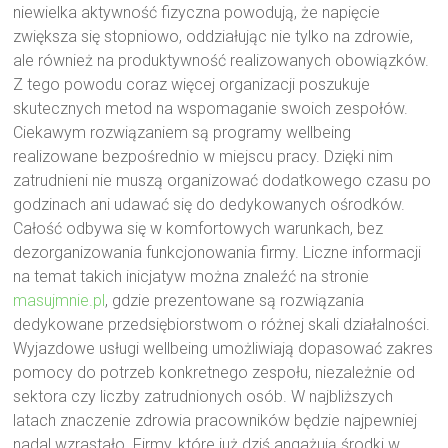
niewielka aktywność fizyczna powodują, że napięcie
zwiększa się stopniowo, oddziałując nie tylko na zdrowie,
ale również na produktywność realizowanych obowiązków.
Z tego powodu coraz więcej organizacji poszukuje
skutecznych metod na wspomaganie swoich zespołów.
Ciekawym rozwiązaniem są programy wellbeing
realizowane bezpośrednio w miejscu pracy. Dzięki nim
zatrudnieni nie muszą organizować dodatkowego czasu po
godzinach ani udawać się do dedykowanych ośrodków.
Całość odbywa się w komfortowych warunkach, bez
dezorganizowania funkcjonowania firmy. Liczne informacji
na temat takich inicjatyw można znaleźć na stronie
masujmnie.pl
, gdzie prezentowane są rozwiązania
dedykowane przedsiębiorstwom o różnej skali działalności.
Wyjazdowe usługi wellbeing umożliwiają dopasować zakres
pomocy do potrzeb konkretnego zespołu, niezależnie od
sektora czy liczby zatrudnionych osób. W najbliższych
latach znaczenie zdrowia pracowników będzie najpewniej
nadal wzrastało. Firmy, które już dziś angażują środki w