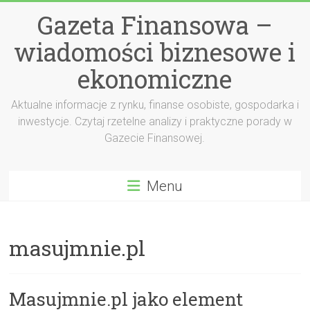
Przejdź
Gazeta Finansowa –
do
treści
wiadomości biznesowe i
ekonomiczne
Aktualne informacje z rynku, finanse osobiste, gospodarka i
inwestycje. Czytaj rzetelne analizy i praktyczne porady w
Gazecie Finansowej.
Menu
masujmnie.pl
Masujmnie.pl jako element