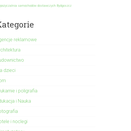
pożyczalnia samochodów dostawczych Bydgoszcz
Kategorie
gencje reklamowe
rchitektura
udownictwo
a dzieci
om
ukarnie i poligrafia
dukacja i Nauka
otografia
tele i noclegi