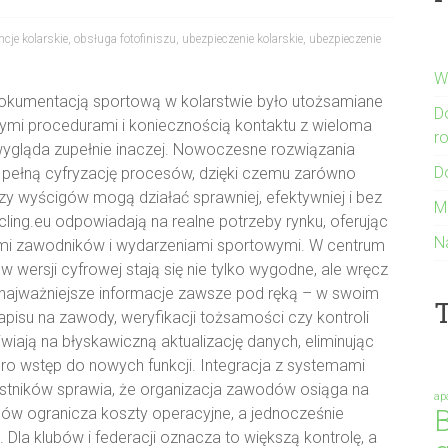
encje kolarskie
,
obsługa fotofiniszu
,
ubezpieczenie kolarskie
,
ubezpieczenie
W
okumentacją sportową w kolarstwie było utożsamiane
D
ymi procedurami i koniecznością kontaktu z wieloma
r
 wygląda zupełnie inaczej. Nowoczesne rozwiązania
D
 pełną cyfryzację procesów, dzięki czemu zarówno
rzy wyścigów mogą działać sprawniej, efektywniej i bez
M
cling.eu odpowiadają na realne potrzeby rynku, oferując
N
mi zawodników i wydarzeniami sportowymi. W centrum
e w wersji cyfrowej stają się nie tylko wygodne, ale wręcz
 najważniejsze informacje zawsze pod ręką – w swoim
T
pisu na zawody, weryfikacji tożsamości czy kontroli
iają na błyskawiczną aktualizację danych, eliminując
ero wstęp do nowych funkcji. Integracja z systemami
estników sprawia, że organizacja zawodów osiąga na
ap
B
ów ogranicza koszty operacyjne, a jednocześnie
Dla klubów i federacji oznacza to większą kontrolę, a