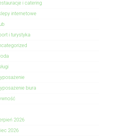
stauracje i catering
klepy internetowe
lub
ort i turystyka
ncategorized
roda
sługi
yposażenie
yposażenie biura
ywność
ierpień 2026
piec 2026