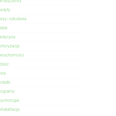
limatyzatory
redyty
rsy i szkolenia
eble
edycyna
otoryzacja
ieruchomości
dzież
kna
odatki
rogramy
sychologia
habilitacja