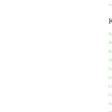
Wy
A
A
B
Dl
D
Dr
E
F
Ho