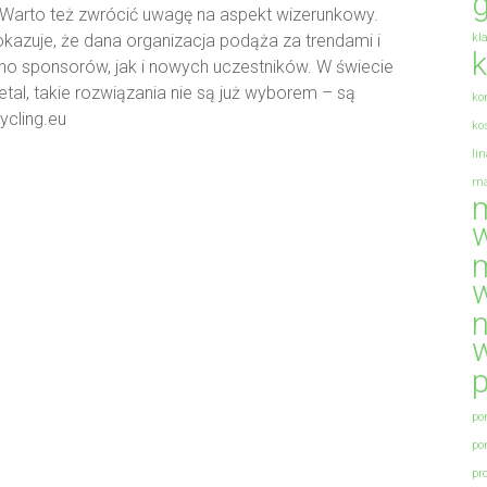
g
Warto też zwrócić uwagę na aspekt wizerunkowy.
kl
kazuje, że dana organizacja podąża za trendami i
k
o sponsorów, jak i nowych uczestników. W świecie
detal, takie rozwiązania nie są już wyborem – są
ko
ycling.eu
ko
li
ma
m
m
n
p
po
po
pr