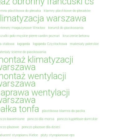
az obronny francuski cs
amra plastikowa do plecaka
klamry plastikowe do plecaków
limatyzacja warszawa
ntenery magazynowe Wrocław
korund do piaskowania
szulki polo męskie pierre cardin poznań
kruszenie betonu
na stalowa
logopeda
logopeda Częstochowa
materiały polerskie
teriały ścierne do piaskowania
ontaż klimatyzacji
warszawa
ontaż wentylacji
warszawa
aprawa wentylacji
warszawa
ałka tonfa
plastikowa klamra do paska
nczo bawełniane
ponczo dla morsa
ponczo kąpielowe damskie
nczo plażowe
ponczo plażowe dla dzieci
oducent styropianu Kielce
płyty styropianowe eps