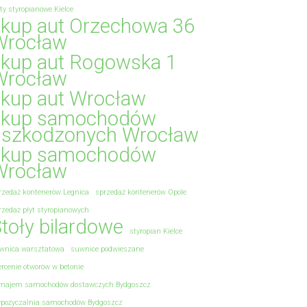
yty styropianowe Kielce
skup aut Orzechowa 36
Wrocław
skup aut Rogowska 1
Wrocław
skup aut Wrocław
skup samochodów
uszkodzonych Wrocław
skup samochodów
Wrocław
rzedaż kontenerów Legnica
sprzedaż kontenerów Opole
rzedaż płyt styropianowych
toły bilardowe
styropian Kielce
wnica warsztatowa
suwnice podwieszane
ercenie otworów w betonie
najem samochodów dostawczych Bydgoszcz
pożyczalnia samochodów Bydgoszcz