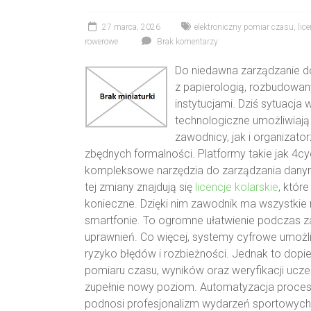
27 marca, 2026
elektroniczny pomiar czasu
,
lic
rowerowe
Brak komentarzy
Do niedawna zarządzanie d
z papierologią, rozbudowan
instytucjami. Dziś sytuacja
technologiczne umożliwiają
zawodnicy, jak i organizato
zbędnych formalności. Platformy takie jak 4cy
kompleksowe narzędzia do zarządzania dany
tej zmiany znajdują się
licencje kolarskie
, któr
konieczne. Dzięki nim zawodnik ma wszystkie
smartfonie. To ogromne ułatwienie podczas za
uprawnień. Co więcej, systemy cyfrowe umożliw
ryzyko błędów i rozbieżności. Jednak to dopi
pomiaru czasu, wyników oraz weryfikacji ucz
zupełnie nowy poziom. Automatyzacja proces
podnosi profesjonalizm wydarzeń sportowych. 