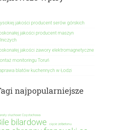
ysokiej jakości producent serów górskich
oskonałej jakości producent maszyn
olniczych
oskonałej jakości zawory elektromagnetyczne
ontaż monitoringu Toruń
aprawa blatów kuchennych w Łodzi
agi najpopularniejsze
araty słuchowe Częstochowa
ile bilardowe
cięcie żelbetonu