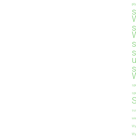
pł
sp
sp
S
su
wi
Wy
Wy