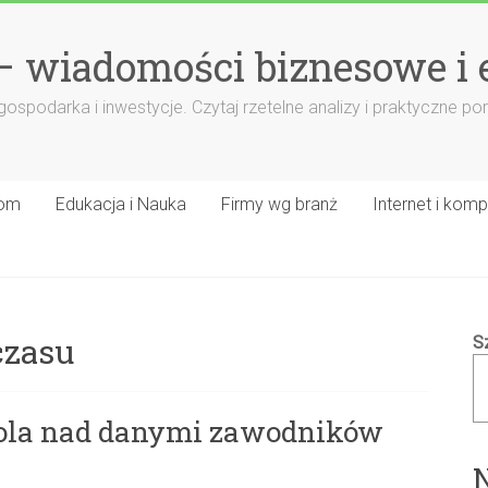
– wiadomości biznesowe i
 gospodarka i inwestycje. Czytaj rzetelne analizy i praktyczne 
om
Edukacja i Nauka
Firmy wg branż
Internet i komp
czasu
S
rola nad danymi zawodników