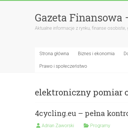
Przejdź
do
Gazeta Finansowa 
treści
Aktualne informacje z rynku, finanse osobiste,
Strona główna
Biznes i ekonomia
D
Prawo i społeczeństwo
elektroniczny pomiar 
4cycling.eu – pełna kont
Adrian Zaworski
Programy