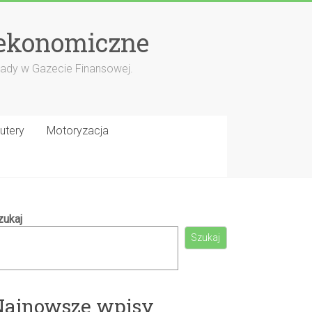
 ekonomiczne
porady w Gazecie Finansowej.
utery
Motoryzacja
zukaj
Szukaj
Najnowsze wpisy