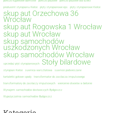
ponczo kąpielowe damskie
ponczo plażowe
ponczo plażowe dla dzieci
producent styropianu Kielce
płyty styropianowe eps
płyty styropianowe Kielce
skup aut Orzechowa 36
Wrocław
skup aut Rogowska 1 Wrocław
skup aut Wrocław
skup samochodów
uszkodzonych Wrocław
skup samochodów Wrocław
Stoły bilardowe
sprzedaż płyt styropianowych
styropian Kielce
suwnica warsztatowa
suwnice podwieszane
tartaletki gotowe spody
transformator do zasilacza impulsowego
transformatory do zasilaczy impulsowych
wiercenie otworów w betonie
Wynajem samochodów dostawczych Bydgoszcz
Wypożyczalnia samochodów Bydgoszcz
Kategorie