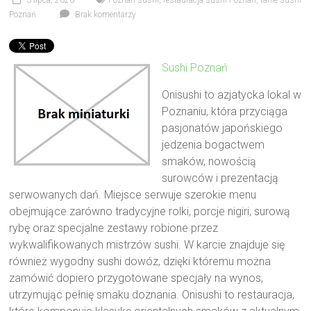
3 lipca, 2026
Poznań sushi
,
restauracja sushi Poznań
,
tanie sushi
Poznań
Brak komentarzy
Sushi Poznań
Onisushi to azjatycka lokal w
Poznaniu, która przyciąga
pasjonatów japońskiego
jedzenia bogactwem
smaków, nowością
surowców i prezentacją
serwowanych dań. Miejsce serwuje szerokie menu
obejmujące zarówno tradycyjne rolki, porcje nigiri, surową
rybę oraz specjalne zestawy robione przez
wykwalifikowanych mistrzów sushi. W karcie znajduje się
również wygodny sushi dowóz, dzięki któremu można
zamówić dopiero przygotowane specjały na wynos,
utrzymując pełnię smaku doznania. Onisushi to restauracja,