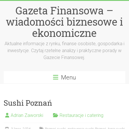
Przejdź
Gazeta Finansowa –
do
treści
wiadomości biznesowe i
ekonomiczne
Aktualne informacje z rynku, finanse osobiste, gospodarka i
inwestycje. Czytaj rzetelne analizy i praktyczne porady w
Gazecie Finansowej.
Menu
Sushi Poznań
Adrian Zaworski
Restauracje i catering