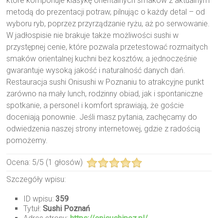
które komponuje klasykę orientalnych smaków z aktualnym
metodą do prezentacji potraw, pilnując o każdy detal – od
wyboru ryb, poprzez przyrządzanie ryżu, aż po serwowanie.
W jadłospisie nie brakuje także możliwości sushi w
przystępnej cenie, które pozwala przetestować rozmaitych
smaków orientalnej kuchni bez kosztów, a jednocześnie
gwarantuje wysoką jakość i naturalność danych dań.
Restauracja sushi Onisushi w Poznaniu to atrakcyjne punkt
zarówno na mały lunch, rodzinny obiad, jak i spontaniczne
spotkanie, a personel i komfort sprawiają, że goście
doceniają ponownie. Jeśli masz pytania, zachęcamy do
odwiedzenia naszej strony internetowej, gdzie z radością
pomożemy.
Ocena:
5
/
5
(
1
głosów)
Szczegóły wpisu:
ID wpisu:
359
Tytuł:
Sushi Poznań