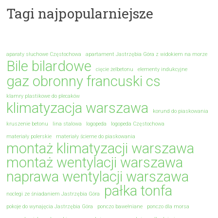
Tagi najpopularniejsze
aparaty słuchowe Częstochowa
apartament Jastrzębia Góra z widokiem na morze
Bile bilardowe
cięcie żelbetonu
elementy indukcyjne
gaz obronny francuski cs
klamry plastikowe do plecaków
klimatyzacja warszawa
korund do piaskowania
kruszenie betonu
lina stalowa
logopeda
logopeda Częstochowa
materiały polerskie
materiały ścierne do piaskowania
montaż klimatyzacji warszawa
montaż wentylacji warszawa
naprawa wentylacji warszawa
pałka tonfa
noclegi ze śniadaniem Jastrzębia Góra
pokoje do wynajęcia Jastrzębia Góra
ponczo bawełniane
ponczo dla morsa