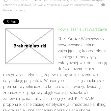
3 lipca, 2026
klinika medycyny estetycznej Warszawa
,
medycyna
estetyczna Warszawa
,
usuwanie zmarszczek kwasem hialuronowym
Brak komentarzy
Powiększanie ust Warszawa
KLINIKAJA z Warszawy to
nowoczesne centrum
zajmująca się kosmetologią
i zabiegami medycyny
estetycznej, w której pracują
doświadczeni lekarze
medycyny estetycznej, zapewniający bezpieczeństwo i
satysfakcję pacjentów. W asortymencie usług znajdują się
premium wypełniacze do konturowania twarzy, likwidacji
zmarszczek i poprawy objętości ust i policzków),
zapewniając naturalny i harmonijny efekt. KLINIKAJA
proponuje liczne zabiegi estetyczne jak mezoterapia, lifting,
rewitalizacja i inne procedury poprawiające skórę).