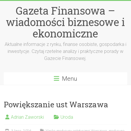
Przejdź
Gazeta Finansowa –
do
treści
wiadomości biznesowe i
ekonomiczne
Aktualne informacje z rynku, finanse osobiste, gospodarka i
inwestycje. Czytaj rzetelne analizy i praktyczne porady w
Gazecie Finansowej.
Menu
Powiększanie ust Warszawa
Adrian Zaworski
Uroda