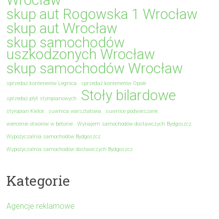
skup aut Rogowska 1 Wrocław
skup aut Wrocław
skup samochodów
uszkodzonych Wrocław
skup samochodów Wrocław
sprzedaż kontenerów Legnica
sprzedaż kontenerów Opole
Stoły bilardowe
sprzedaż płyt styropianowych
styropian Kielce
suwnica warsztatowa
suwnice podwieszane
wiercenie otworów w betonie
Wynajem samochodów dostawczych Bydgoszcz
Wypożyczalnia samochodów Bydgoszcz
Wypożyczalnia samochodów dostawczych Bydgoszcz
Kategorie
Agencje reklamowe