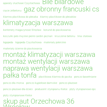
Bile bilardowe
aparaty słuchowe Częstochowa
gaz obronny francuski cs
cięcie żelbetonu
klamra plastikowa do plecaka
klamry plastikowe do plecaków
klimatyzacja warszawa
kontenery magazynowe Wrocław
korund do piaskowania
koszulki polo męskie pierre cardin poznań
kruszenie betonu
lina stalowa
logopeda
logopeda Częstochowa
materiały polerskie
materiały ścierne do piaskowania
montaż klimatyzacji warszawa
montaż wentylacji warszawa
naprawa wentylacji warszawa
pałka tonfa
plastikowa klamra do paska
ponczo bawełniane
ponczo dla morsa
ponczo kąpielowe damskie
ponczo plażowe
ponczo plażowe dla dzieci
producent styropianu Kielce
płyty styropianowe eps
płyty styropianowe Kielce
skup aut Orzechowa 36
Wrocław