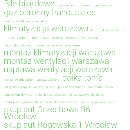
Bile bilardowe
cięcie żelbetonu
elementy indukcyjne
gaz obronny francuski cs
klamry plastikowe do plecaków
klimatyzacja warszawa
korund do piaskowania
kruszenie betonu
lina stalowa
logopeda
logopeda Częstochowa
materiały polerskie
materiały ścierne do piaskowania
montaż klimatyzacji warszawa
montaż wentylacji warszawa
naprawa wentylacji warszawa
pałka tonfa
noclegi ze śniadaniem Jastrzębia Góra
pokoje do wynajęcia Jastrzębia Góra
ponczo bawełniane
ponczo dla morsa
ponczo kąpielowe damskie
ponczo plażowe
ponczo plażowe dla dzieci
producent styropianu Kielce
płyty styropianowe eps
płyty styropianowe Kielce
skup aut Orzechowa 36
Wrocław
skup aut Rogowska 1 Wrocław