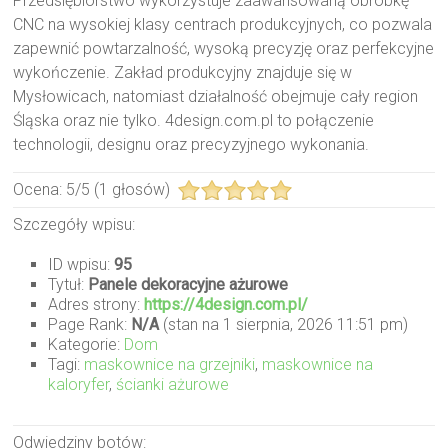
Przedsiębiorstwo wykorzystuje zaawansowaną obróbkę
CNC na wysokiej klasy centrach produkcyjnych, co pozwala
zapewnić powtarzalność, wysoką precyzję oraz perfekcyjne
wykończenie. Zakład produkcyjny znajduje się w
Mysłowicach, natomiast działalność obejmuje cały region
Śląska oraz nie tylko. 4design.com.pl to połączenie
technologii, designu oraz precyzyjnego wykonania.
Ocena:
5
/
5
(
1
głosów)
Szczegóły wpisu:
ID wpisu:
95
Tytuł:
Panele dekoracyjne ażurowe
Adres strony:
https://4design.com.pl/
Page Rank:
N/A
(stan na 1 sierpnia, 2026 11:51 pm)
Kategorie:
Dom
Tagi:
maskownice na grzejniki
,
maskownice na
kaloryfer
,
ścianki ażurowe
Odwiedziny botów: