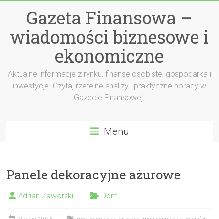
Przejdź
Gazeta Finansowa –
do
treści
wiadomości biznesowe i
ekonomiczne
Aktualne informacje z rynku, finanse osobiste, gospodarka i
inwestycje. Czytaj rzetelne analizy i praktyczne porady w
Gazecie Finansowej.
Menu
Panele dekoracyjne ażurowe
Adrian Zaworski
Dom