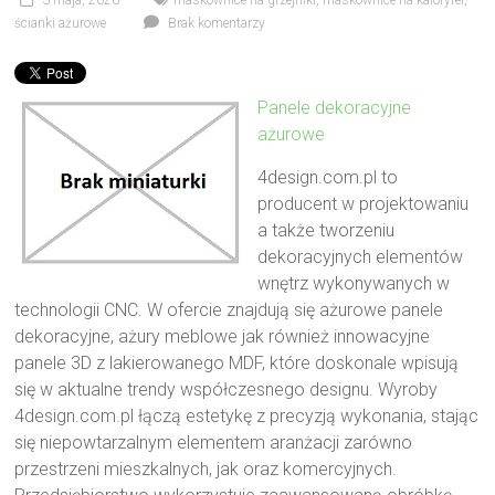
3 maja, 2026
maskownice na grzejniki
,
maskownice na kaloryfer
,
ścianki ażurowe
Brak komentarzy
Panele dekoracyjne
ażurowe
4design.com.pl to
producent w projektowaniu
a także tworzeniu
dekoracyjnych elementów
wnętrz wykonywanych w
technologii CNC. W ofercie znajdują się ażurowe panele
dekoracyjne, ażury meblowe jak również innowacyjne
panele 3D z lakierowanego MDF, które doskonale wpisują
się w aktualne trendy współczesnego designu. Wyroby
4design.com.pl łączą estetykę z precyzją wykonania, stając
się niepowtarzalnym elementem aranżacji zarówno
przestrzeni mieszkalnych, jak oraz komercyjnych.