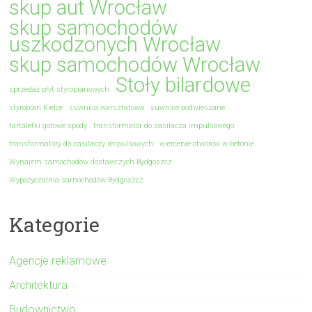
skup aut Wrocław
skup samochodów
uszkodzonych Wrocław
skup samochodów Wrocław
Stoły bilardowe
sprzedaż płyt styropianowych
styropian Kielce
suwnica warsztatowa
suwnice podwieszane
tartaletki gotowe spody
transformator do zasilacza impulsowego
transformatory do zasilaczy impulsowych
wiercenie otworów w betonie
Wynajem samochodów dostawczych Bydgoszcz
Wypożyczalnia samochodów Bydgoszcz
Kategorie
Agencje reklamowe
Architektura
Budownictwo